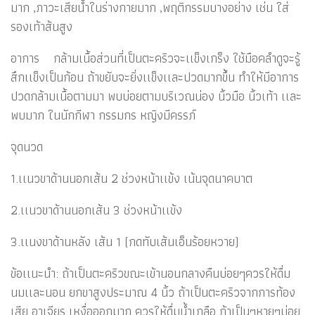
มาก ,ภาวะเสียน้ำในร่างกายมาก ,พฤติกรรมบางอย่าง เช่น ใส่
รองเท้าส้นสูง
อาการ กล้ามเนื้อส่วนที่เป็นตะคริวจะเเข็งเกร็ง ใช้มือคลำดูจะรู้
สึกเเข็งเป็นก้อน ถ้าขยับจะยิ่งเเข็งเเละปวดมากขึ้น ทำให้มีอาการ
ปวดกล้ามเนื้อตามมา พบบ่อยตามบริเวณน่อง นิ้วมือ นิ้วเท้า เเละ
พบมาก ในนักกีฬา กรรมกร หญิงมีครรภ์
จุดนวด
1.เเนวขาด้านนอกเส้น 2 ช่วงหน้าเเข้ง เน้นจุดนาคบาต
2.เเนวขาด้านนอกเส้น 3 ช่วงหน้าเเข้ง
3.เเนงขาด้านหลัง เส้น 1 (กดทับเส้นเอ็นร้อยหวาย)
ข้อเเนะนำ: ถ้าเป็นตะคริวขณะเข้านอนกลางคืนบ่อยๆควรให้ดื่ม
นมเเละนอน ยกขาสูงประมาณ 4 นิ้ว ถ้าเป็นตะคริวจากการท้อง
เสีย อาเจียร เหงื่อออกมาก ควรให้ดื่มน้ำเกลือ ถ้าเป็นๆหายๆบ่อย