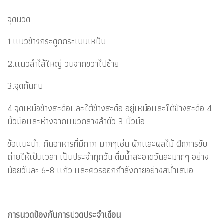
จุดนวด
1.เเนวข้างกระดูกกระเบนเหน็บ
2.เเนวลำไส้ใหญ่ วนจากขวาไปซ้าย
3.จุดก้นกบ
4.จุดเหนือข้างสะดือเเละใต้ข้างสะดือ อยู่เหนือเเละใต้ข้างสะดือ 4
นิ้วมือเเละห่างจากเเนวกลางลำตัว 3 นิ้วมือ
ข้อเเนะนำ: กินอาหารที่มีกาก มากๆเช่น ผักเเละผลไม้ ฝึกการขับ
ถ่ายให้เป็นเวลา เป็นประจำทุกวัน ดื่มน้ำสะอาดวันละมากๆ อย่าง
น้อยวันละ 6-8 เเก้ว เเละควรออกกำลังกายอย่างสม่ำเสมอ
การนวดป้องกันการปวดประจำเดือน