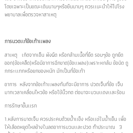
โดยเฉพาะเป็นขณะเดินนานๆหรือยืนนานๆ ควรเเนะนำให้ไปโรง
พยาบาลเพื่อตรวจหาสาเหตุ
การนวดเเก้ข้อเท้าเเพลง
สาเหตุ เกิดจากเอ็น พังผืด หรือกล้ามเนื้อที่ยึด รอบๆข้อ ถูกยืด
ออก(ข้อเคล็ด)หรือมีอาการฉีกขาด(ข้อเเพลง)เพราะหกล้ม ข้อบิด ถู
กกระเเทกหรือยกของหนัก มักเป็นที่ข้อเท้า
อาการ หลังจากข้อเท้าเเพลงทันทีจะมีอาการ ปวดเจ็บที่ข้อ เจ็บ
มากเวลาเคลื่อนไหวข้อ หรือใช้นิ้วกด ต่อมาจะบวมเเดงเเละร้อน
การรักษาขั้นเเรก
1.หลังการบาดเจ็บ ควรประคบด้วยน้ำเเข็ง หรือเเช่ในน้ำเย็น เพื่อ
ให้เลือดหยุดไหลข้างในลดอาการบวมเเละปวด ทำประมาณ 3