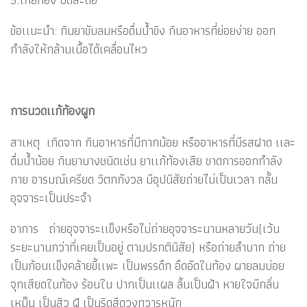
ข้อเเนะนำ: กินยาขับลมหรือดื่มน้ำขิง กินอาหารที่ย่อยง่าย ออก
กำลังให้กล้ามเนื้อได้เคลื่อนไหว
การนวดเเก้ท้องผูก
สาเหตุ เกิดจาก กินอาหารที่มีกากน้อย หรืออาหารที่มีรสฝาด เเละ
ดื่มน้ำน้อย กินยาบางชนิดเช่น ยาเเก้ท้องเสีย ขาดการออกกำลัง
กาย อารมณ์เครียด วิตกกังวล มีอุปนิสัยถ่ายไม่เป็นเวลา กลั้น
อุจจาระเป็นประจำ
อาการ ถ่ายอุจจาระเเข็งหรือไม่ถ่ายอุจจาระนานหลายวัน(เว้น
ระยะนานกว่าที่เคยเป็นอยู่ ตามปรกตินิสัย) หรือถ่ายลำบาก ถ่าย
เป็นก้อนเเข็งคล้ายขี้เเพะ เป็นพรรดึก อึดอัดในท้อง ผายลมบ่อย
จุกเสียดในท้อง ร้อนใน ปากเป็นเเผล ลิ้นเป็นฝ้า หายใจมีกลิ่น
เหม็น เป็นสิว ฝี เป็นริดสีดวงทวารหนัก