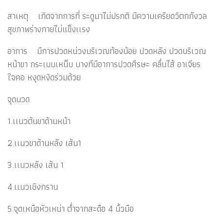
สาเหตุ เกิดจากการที่ ระดูมาไม่ปรกติ มีความเครียดวิตกกังวล
สุขภาพร่างกายไม่แข็งเเรง
อาการ มีการปวดหน่วงบริเวณท้องน้อย ปวดหลัง ปวดบริเวณ
หน้าขา กระเบนเหน็บ บางทีมีอาการปวดศีรษะ คลื่นไส้ อาเจียร
ใจคอ หงุดหงิดร่วมด้วย
จุดนวด
1.เเนวต้นขาด้านหน้า
2.เเนวขาด้านหลัง เส้น1
3.เเนวหลัง เส้น 1
4.เเนวเชิงกราน
5.จุดเหนือหัวเหน่า ต่ำจากสะดือ 4 นิ้วมือ