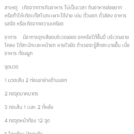
สาเหตุ เกิดจากการกินอาหาร ไม่เป็นเวลา กินอาหารย่อยยาก
หรือทำให้เกิดเเก๊สในกะเพาะได้ง่าย เช่น ถั่วงอก ถั่วลิสง อาหาร
รสจัด หรือเกิดจากความเครียด
อาการ มีอาการจุกเสียดบริเวณยอด อกหรือใต้ลิ้นปี่ บริเวณชาย
โคลง ใต้สะบักเเละหน้าอก หายใจขัด ถ้าเรอจะรู้สึกสะบายขึ้น เบื่อ
อาหาร ท้องผูก
จุดนวด
1.นวดเส้น 2 ท่อนขาล่างด้านนอก
2.กดจุดนาคบาตร
3.กดเส้น 1 เเละ 2 ที่หลัง
4.กดจุดหน้าท้อง 12 จุด
5.โกยท้อง ปิดสะดือ