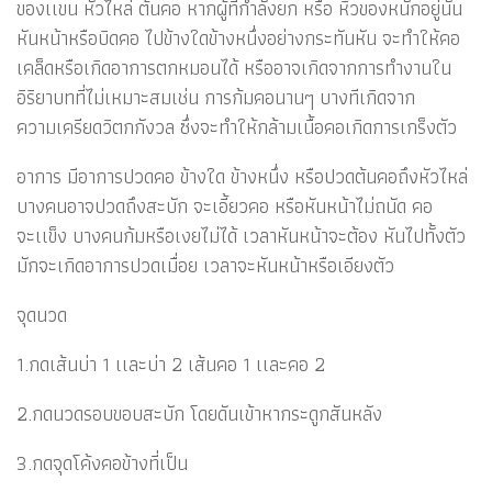
ของเเขน หัวไหล่ ต้นคอ หากผู้ที่กำลังยก หรือ หิ้วของหนักอยู่นั้น
หันหน้าหรือบิดคอ ไปข้างใดข้างหนึ่งอย่างกระทันหัน จะทำให้คอ
เคล็ดหรือเกิดอาการตกหมอนได้ หรืออาจเกิดจากการทำงานใน
อิริยาบทที่ไม่เหมาะสมเช่น การก้มคอนานๆ บางทีเกิดจาก
ความเครียดวิตกกังวล ซึ่งจะทำให้กล้ามเนื้อคอเกิดการเกร็งตัว
อาการ มีอาการปวดคอ ข้างใด ข้างหนึ่ง หรือปวดต้นคอถึงหัวไหล่
บางคนอาจปวดถึงสะบัก จะเอี้ยวคอ หรือหันหน้าไม่ถนัด คอ
จะเเข็ง บางคนก้มหรือเงยไม่ได้ เวลาหันหน้าจะต้อง หันไปทั้งตัว
มักจะเกิดอาการปวดเมื่อย เวลาจะหันหน้าหรือเอียงตัว
จุดนวด
1.กดเส้นบ่า 1 เเละบ่า 2 เส้นคอ 1 เเละคอ 2
2.กดนวดรอบขอบสะบัก โดยดันเข้าหากระดูกสันหลัง
3.กดจุดโค้งคอข้างที่เป็น