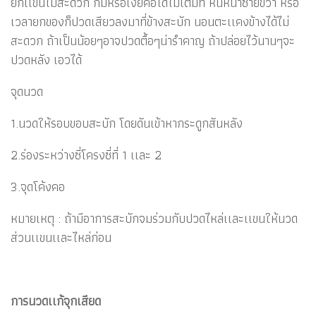
ยกเเขนไม่สะดวก ก้มหรือเงยคอได้ไม่เต็มที่ หันหน้าซ้ายขวา หรือ
เวลายกของก็ปวดเสียวลงมาที่ข้างสะบัก นอนตะเเคงข้างได้ไม่
สะดวก ถ้าเป็นน้อยๆอาจปวดตื้อๆน่ารำคาญ ถ้าปล่อยไว้นานๆจะ
ปวดหลัง เอวได้
จุดนวด
1.นวดให้รอบขอบสะบัก โดยดันเข้าหากระดูกสันหลัง
2.ร่องระหว่างซี่โครงซี่ที่ 1 เเละ 2
3.จุดโค้งคอ
หมายเหตุ : ถ้ามีอาการสะบักจมร่วมกับปวดไหล่เเละเเขนให้นวด
ส่วนเเขนเเละไหล่ก่อน
การนวดเเก้จุกเสียด