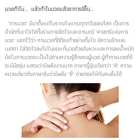
นวดทำไม... แล้วทำไมนวดแล้วอาการดีขึ้น...
"การนวด" มีมาตั้งแต่โบราณในแทบทุกทวีปของโลก เป็นการ
บำบัดที่เอาใจใส่ทั้งร่างกายจิตใจและอารมณ์ "ศาสตร์แห่งการ
นวด" บอกไว้ว่า การนวดที่ดีต้องทำอย่างตั้งใจ มีความรักและ
เมตตา ใส่จิตใจลงไปในขณะที่นวดด้วยจังหวะและการลงน้ำหนัก
มือในการนวดจะเป็นไปตามความรู้สึกของผู้นวด ผู้ทำการนวดที่ดี
จะมีมืออุ่น แสดงว่ามีพลังงานมาก ภาษาญึ่ปุ่นเรียกว่า "คิ" ความ
หมายเดียวกับภาษาจีนว่ามีพลัง "ซี่" ถ่ายทอดให้กับคนอื่นได้