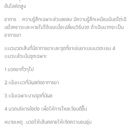
ดันโลหิตสูง
อาการ ความรู้สึกเฉพาะส่วนลดลง มีความรู้สึกเหมือนมีมดไต่เป้
นชั่วคราวเเละหายไปได้เองเมื่อเปลี่ยนวิธีนวด ถ้าเป้นมากจะเป็น
อาการชา
เเนวนวดเส้นที่มีอาการชาเเละจุดที่ชาเช่นชาเเขนนวดเเขน 4
เเนวเเล้วเน้นจุดเฉพาะ
1.นวดชาทั่วๆไป
2.เน้นเเนวที่มีผลต่ออาการชา
3.เน้นเฉพาะบางจุดที่มีผล
4.นวดบริหารข้อต่อ เพื่อให้การไหลเวียนดีขึ้น
หมายเหตุ...นวดให้เส้นคลายให้เกิดความอบอุ่น