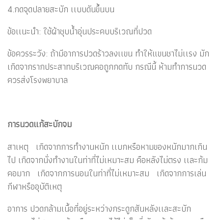
4.กดจุดปลายสะบัก เเบบดันขึ้นบน
ข้อเเนะนำ: ใช้ผ้าชุบน้ำอุ่นประคบบริเวณที่ปวด
ข้อควรระวัง: ถ้ามีอาการปวดร้าวลงเเขน ทำให้แขนชาไม่เเรง มัก
เกิดจากรากประสาทบริเวณคอถูกกดทับ กรณีนี้ ห้ามทำการนวด
ควรส่งโรงพยาบาล
การนวดแก้สะบักจม
สาเหตุ เกิดจากการทำงานหนัก เเบกหรือหามของหนักมากเกิน
ไป เกิดจากนั่งทำงานในท่าที่ไม่เหมาะสม คือหลังไม่ตรง เเละก้ม
คอมาก เกิดจากการนอนในท่าที่ไม่เหมาะสม เกิดจากการเล่น
กีฬาหรืออุบัติเหตุ
อาการ ปวดกล้ามเนื้อที่อยู่ระหว่างกระดูกสันหลังเเละสะบัก