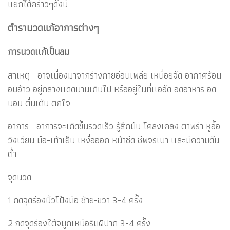
แยกได้คร่าวๆดังนี้
ตำรานวดแก้อาการต่างๆ
การนวดเเก้เป็นลม
สาเหตุ อาจเนื่องมาจากร่างกายอ่อนเพลีย เหนื่อยจัด อากาศร้อน
อบอ้าว อยู่กลางเเดดนานเกินไป หรืออยู่ในที่เเออัด อดอาหาร อด
นอน ตื่นเต้น ตกใจ
อาการ อาการจะเกิดขึ้นรวดเร็ว รู้สึกมึน โคลงเคลง ตาพร่า หูอื้อ
วิงเวียน มือ-เท้าเย็น เหงื่อออก หน้าซีด ชีพจรเบา เเละมีความดัน
ต่ำ
จุดนวด
1.กดจุดร่องนิ้วโป้งมือ ซ้าย-ขวา 3-4 ครั้ง
2.กดจุดร่องใต้จมูกเหนือริมฝีปาก 3-4 ครั้ง