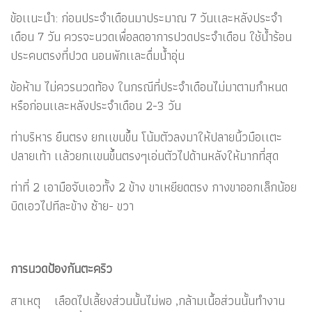
ข้อเเนะนำ: ก่อนประจำเดือนมาประมาณ 7 วันเเละหลังประจำ
เดือน 7 วัน ควรจะนวดเพื่อลดอาการปวดประจำเดือน ใช้น้ำร้อน
ประคบตรงที่ปวด นอนพักเเละดื่มน้ำอุ่น
ข้อห้าม ไม่ควรนวดท้อง ในกรณีที่ประจำเดือนไม่มาตามกำหนด
หรือก่อนเเละหลังประจำเดือน 2-3 วัน
ท่าบริหาร ยืนตรง ยกเเขนขึ้น โน้มตัวลงมาให้ปลายนิ้วมือเเตะ
ปลายเท้า เเล้วยกเเขนขึ้นตรงๆเอ่นตัวไปด้านหลังให้มากที่สุด
ท่าที่ 2 เอามือจับเอวทั้ง 2 ข้าง ขาเหยียดตรง กางขาออกเล็กน้อย
บิดเอวไปทีละข้าง ซ้าย- ขวา
การนวดป้องกันตะคริว
สาเหตุ เลือดไปเลี้ยงส่วนนั้นไม่พอ ,กล้ามเนื้อส่วนนั้นทำงาน