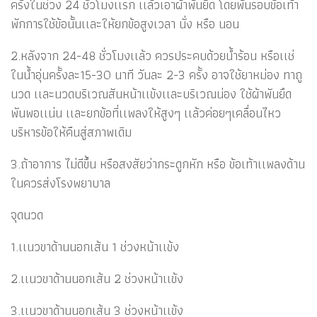
ครั้งในช่วง 24 ชั่วโมงเเรก เเล้วเอาผ้าพันยึด โดยพันรอบข้อเท้า
พักการใช้ข้อนั้นเเละให้ยกข้อสูงเวลา นั่ง หรือ นอน
2.หลังจาก 24-48 ชั่วโมงเเล้ว ควรประคบด้วยน้ำร้อน หรือเเช่
ในน้ำอุ่นครั้งละ15-30 นาที วันละ 2-3 ครั้ง อาจใช้ยาหม่อง ทาถู
นวด เเละนวดบริเวณสันหน้าเเข้งเเละบริเวณน่อง ใช้ผ้าพันยึด
พันพอเเน่น เเละยกข้อที่เเพลงให้สูงๆ เเล้วค่อยๆเคลื่อนไหว
บริหารข้อให้คืนสู่สภาพเดิม
3.ถ้าอาการ ไม่ดีขึ้น หรือสงสัยว่ากระดูกหัก หรือ ข้อเท้าเเพลงด้าน
ในควรส่งโรงพยาบาล
จุดนวด
1.เเนวขาด้านนอกเส้น 1 ช่วงหน้าเเข้ง
2.เเนวขาด้านนอกเส้น 2 ช่วงหน้าเเข้ง
3.เเนวขาด้านนอกเส้น 3 ช่วงหน้าเเข้ง