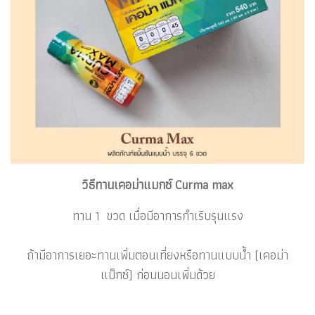
วิธีทานเคอม่าแมกซ์ Curma max
ทาน 1 ขวด เมื่อมีอาการกำเริบรุนแรง
ถ้ามีอาการเยอะทานเพิ่มตอนเที่ยงหรือทานแบบน้ำ (เคอม่า
แม็กซ์) ก่อนนอนเพิ่มด้วย