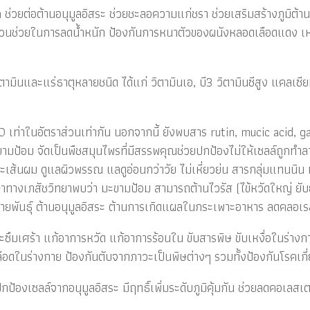
 ช่วยต่อต้านอนุมูลอิสระ ช่วยชะลอความแก่ชรา ช่วยเสริมสร้างภูมิต
ส่วนช่วยในการลดน้ำหนัก ป้องกันการหนาตัวของผนังหลอดเลือดแดง เห
ิตามินและแร่ธาตุหลายชนิด ได้แก่ วิตามินเอ, บี3 วิตามินซีสูง แคลเ
 20 เท่าในอัตราส่วนเท่ากัน นอกจากนี้ ยังพบสาร rutin, mucic acid, 
ขามป้อม จัดเป็นพืชสมุนไพรที่มีสรรพคุณช่วยปกป้องไม่ให้เซลล์ถูกท
และเส้นผม ดูแลผิวพรรณ แลดูอ่อนกว่าวัย ไม่เหี่ยวย่น สารกลุ่มแทนนิน 
งเภสัชวิทยาพบว่า มะขามป้อม สามารถต้านไวรัส (ไข้หวัดใหญ่ ยับยั
กลายพันธุ์ ต้านอนุมูลอิสระ ต้านการเกิดแผลในกระเพาะอาหาร ลดคลอ
ึมเศร้า แก้อาการหวัด แก้อาการร้อนใน ขับสารพิษ ขับเหงื่อในร่างกา
ือดในร่างกาย ป้องกันตับจากภาวะเป็นพิษต่างๆ รวมทั้งป้องกันโรคเกี่ย
ยปกป้องเซลล์จากอนุมูลอิสระ มีฤทธิ์เพิ่มระดับภูมิคุ้มกัน ช่วยลดคอเ