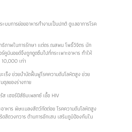
ทำให้ระบบการย่อยอาหารทำงานเป็นปกติ ดูแลอาการโรค
สิทธิภาพในการรักษา แต่ดร.ณสพน โพธิ์วิจิตร นัก
์คูมินอยด์จึงถูกดูดซึมไปที่กระเพาะอาหาร ทำให้
 10,000 เท่า
ะเร็ง ช่วยบำบัดฟื้นฟูโรคความดันโลหิตสูง ช่วย
มสมดุลของร่างกาย
ส เฮอร์ปีส์ซิมเพลกซ์ เชื้อ HIV
พาะอาหาร พิษแมลงสัตว์กัดต่อย โรคความดันโลหิตสูง
ริดสีดวงทวาร ต้านการอักเสบ เสริมภูมิป้องกันใน