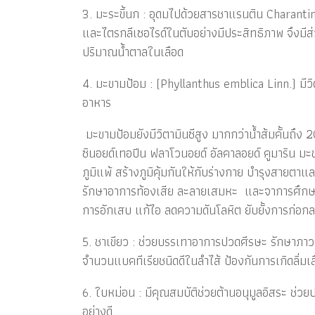
3. มะระขี้นก : อุดมไปด้วยสารชาแรนติน Charantin
และไตรกลีเซอไรด์ในตับอย่างมีประสิทธิภาพ จึงมี
ปริมาณน้ำตาลในเลือด
4. มะขามป้อม : (Phyllanthus emblica Linn.) มีว
อาหาร
มะขามป้อมยังมีวิตามินซีสูง มากกว่าน้ำส้มคั้นถึง
ซินอยด์เทอปีน ฟลาโวนอยด์ อัลคาลอยด์ คูมาริน มะ
ภูมิแพ้ สร้างภูมิคุ้มกันให้กับร่างกาย บำรุงสายตา
รักษาอาการท้องเสีย ละลายเสมหะ และจาการศึกษาทา
การอักเสบ แก้ไอ ลดความดันโลหิต ยับยั้งการก่อ
5. ชาเขียว : ช่วยบรรเทาอาการปวดศีรษะ รักษาภาวะซ
จำนวนแบคทีเรียชนิดดีในลำไส้ ป้องกันการเกิดลิ่มเล
6. ใบหม่อน : มีคุณสมบัติช่วยต้านอนุมูลอิสระ ช่ว
อย่างดี