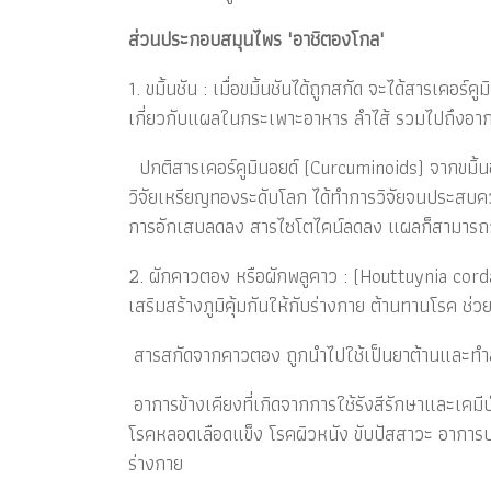
ส่วนประกอบสมุนไพร "อาชิตองโกล"
1. ขมิ้นชัน : เมื่อขมิ้นชันได้ถูกสกัด จะได้สารเ
เกี่ยวกับแผลในกระเพาะอาหาร ลำไส้ รวมไปถึงอาก
ปกติสารเคอร์คูมินอยด์ (Curcuminoids) จากขมิ้นชั
วิจัยเหรียญทองระดับโลก ได้ทำการวิจัยจนประสบความ
การอักเสบลดลง สารไซโตไคน์ลดลง แผลก็สามารถกลับ
2. ผักคาวตอง หรือผักพลูคาว : (Houttuynia cordat
เสริมสร้างภูมิคุ้มกันให้กับร่างกาย ต้านทานโรค ช่ว
สารสกัดจากคาวตอง ถูกนำไปใช้เป็นยาต้านและทำลายเชื
อาการข้างเคียงที่เกิดจากการใช้รังสีรักษาและเคม
โรคหลอดเลือดแข็ง โรคผิวหนัง ขับปัสสาวะ อาการบว
ร่างกาย