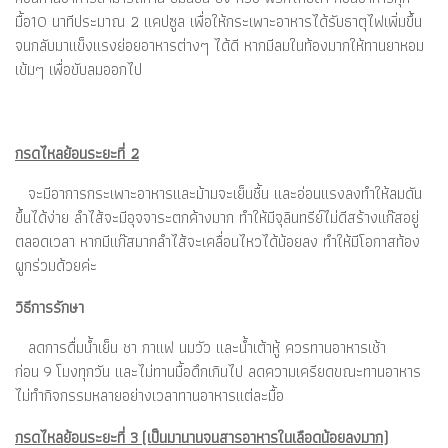
มื้อ10 นาทีประมาณ 2 แคปซูล เพื่อให้กระเพาะอาหารได้รับธาตุไฟเพิ่มขึ้น
จนกลับมาแข็งแรงย่อยอาหารต่างๆ ได้ดี หากมีลมในท้องมากให้ทานยาหอม
เข้มๆ เพื่อขับลมออกไป
กรดไหลย้อนระยะที่ 2
จะมีอาการ
กระเพาะอาหารและม้ามจะเย็นชื้น และอ่อนแรงลงทำให้ลมดัน
ขึ้นได้ง่าย ลำไส้จะมีอุจจาระตกค้างมาก ทำให้มีจุลินทรีย์ไม่ดีสร้างแก๊สอยู่
ตลอดเวลา หากมีแก๊สมากลำไส้จะเคลื่อนไหวได้น้อยลง ทำให้มีโอกาสท้อง
ผูกร่วมด้วยค่ะ
วิธีการรักษา
ลดการดื่มน้ำเย็น ชา กาแฟ นมวัว และน้ำเต้าหู้ ควรทานอาหารเช้า
ก่อน 9 โมงทุกวัน และไม่ทานมื้อดึกเกินไป ลดความเครียดขณะทานอาหาร
ไม่ทำกิจกรรมหลายอย่างเวลาทานอาหารแต่ละมื้อ
กรดไหลย้อนระยะที่ 3 (เป็นมานานจนสารอาหารในเลือดน้อยลงมาก)