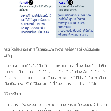
กรดไหลย้อน ระยะที่ 1 โรคกระเพาะอาหาร คือโรคกรดไหลย้อนระยะ
แรกๆ
อาการในระยะนี้ที่จริงก็คือ “โรคกระเพาะอาหาร” นี่เอง มักจะมีลมดันขึ้น
มากกว่าปกติ ทานอาหารแล้วรู้สึกจุกแน่นท้อง ท้องอืดท้องเฟ้อ หรือท้องแข็ง
เนื่องมาจากกระบวนการย่อยภายในกระเพาะอาหารไม่มีประสิทธิภาพเหมือน
เดิม เป็นสาเหตุให้ลำไส้มีลมและแก๊สที่เกิดจากอาหารตกค้างในลำไส้มาก
วิธีการรักษา
ทานอาหารให้ตรงเวลา โดยเฉพาะการทานอาหารเช้าไม่ควรเกิน 9 โมงเช้า
ก่อนทานอาหารสามารถทาน ขมิ้นชัน ขิง หรือ พริกไทยดำ ก่อนอาหารทุก