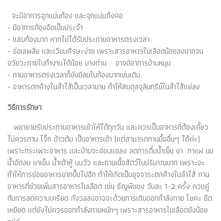
จะมีอาการจุกแน่นท้อง และจุกแน่นถึงคอ
- มีอาการท้องอืดเป็นประจำ
- แสบท้องมาก หากไม่ได้รับประทานอาหารตรงเวลา
- อ่อนเพลีย และเวียนศีรษะง่าย เพราะสารอาหารในเลือดน้อยลงมากจน
อวัยวะภายในทำงานได้น้อย บางท่าน อาจมีอาการบ้านหมุน
- ทานอาหารตรงเวลาก็ยังมีลมในท้องมากเช่นเดิม
- อาหารตกค้างในลำไส้เป็นเวลานาน ทำให้สมดุลจุลินทรีย์ในลำไส้แย่ลง
วิธีการรักษา
พยายามรับประทานอาหารเช้าให้ได้ทุกวัน และควรเป็นอาหารที่ต้องเคี้ยว
ไม่ควรทาน โจ็ก ข้าวต้ม เป็นอาหารเช้า (แต่สามารถทานมื้ออื่นๆ ได้ค่ะ)
เพราะกระเพาะอาหาร และม้ามจะอ่อนแอลง ลดการดื่มน้ำเย็น ชา กาแฟ นม
น้ำอัดลม ชาเย็น น้ำเต้าหู้ นมวัว และทานเนื้อสัตว์ในปริมาณมาก เพราะจะ
ทำให้การย่อยอาหารยากขึ้นไปอีก ทำให้เกิดเป็นอุจจาระตกค้างในลำไส้ ทาน
อาหารที่ช่วยเพิ่มสารอาหารในเลือด เช่น ธัญพืชชง วันละ 1-2 ครั้ง ควบคู่
กับการลดความเครียด กังวลลงอาจจะด้วยการเดินออกกำลังกาย โยคะ ยืด
เหยียด แต่ยังไม่ควรออกกำลังกายหนักๆ เพราะสารอาหารในเลือดยังน้อย