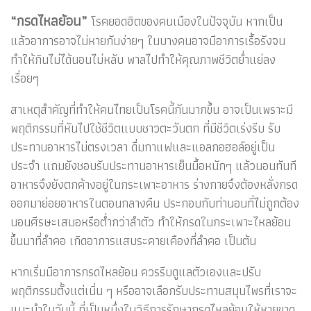
“กรดไหลย้อน”
โรคยอดฮิตของคนเมืองในปัจจุบัน หากเป็น
แล้วอาการอาจไม่หายกันง่ายๆ ในบางคนอาจมีอาการเรื้อรังจน
ทำให้กินไม่ได้นอนไม่หลับ พาลไปทำให้คุณภาพชีวิตย่ำแย่ลง
เรื่อยๆ
สาเหตุสำคัญที่ทำให้คนไทยเป็นโรคนี้กันมากขึ้น อาจเป็นเพราะมี
พฤติกรรมที่หันไปใช้ชีวิตแบบชาวตะวันตก ที่มีชีวิตเร่งรีบ รับ
ประทานอาหารไม่ตรงเวลา ดื่มกาแฟและแอลกอฮอล์อยู่เป็น
ประจำ แถมยังชอบรับประทานอาหารเย็นมื้อหนักๆ แล้วนอนทันที
อาหารจึงยังตกค้างอยู่ในกระเพาะอาหาร ร่างกายจึงต้องหลั่งกรด
ออกมาย่อยอาหารในตอนกลางคืน ประกอบกับท่านอนที่ไม่ถูกต้อง
นอนศีรษะเสมอหรือต่ำกว่าลำตัว ทำให้กรดในกระเพาะไหลย้อน
ขึ้นมาที่ลำคอ เกิดอาการแสบระคายเคืองที่ลำคอ เป็นต้น
หากเริ่มมีอาการกรดไหลย้อน ควรรีบดูแลตัวเองและปรับ
พฤติกรรมตั้งแต่เนิ่น ๆ หรืออาจเลือกรับประทานสมุนไพรที่เราจะ
แนะนำในวันนี้ ที่เป็นหนึ่งในวิธีการรักษากรดไหลย้อนให้หายขาด