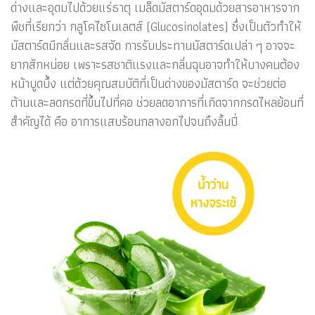
ด่างและอุดมไปด้วยแร่ธาตุ เมล็ดมัสตาร์ดอุดมด้วยสารอาหารจาก
พืชที่เรียกว่า กลูโคไซโนเลตส์ (Glucosinolates) ซึ่งเป็นตัวทำให้
มัสตาร์ดมีกลิ่นและรสจัด การรับประทานมัสตาร์ดเปล่า ๆ อาจจะ
ยากสักหน่อย เพราะรสชาติแรงและกลิ่นฉุนอาจทำให้บางคนต้อง
หน้าบูดบึ้ง แต่ด้วยคุณสมบัติที่เป็นด่างของมัสตาร์ด จะช่วยต่อ
ต้านและลดกรดที่ขึ้นไปที่คอ ช่วยลดอาการที่เกิดจากกรดไหลย้อนที่
สำคัญได้ คือ อาการแสบร้อนกลางอกไปจนถึงลิ้นปี่